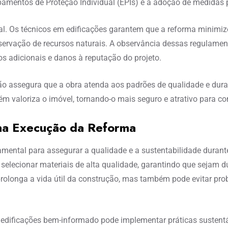
pamentos de Proteção Individual (EPIs) e a adoção de medidas p
tal. Os técnicos em edificações garantem que a reforma minim
reservação de recursos naturais. A observância dessas regulame
s adicionais e danos à reputação do projeto.
o assegura que a obra atenda aos padrões de qualidade e durab
m valoriza o imóvel, tornando-o mais seguro e atrativo para co
 na Execução da Reforma
mental para assegurar a qualidade e a sustentabilidade durant
selecionar materiais de alta qualidade, garantindo que sejam du
olonga a vida útil da construção, mas também pode evitar prob
 edificações bem-informado pode implementar práticas sustent