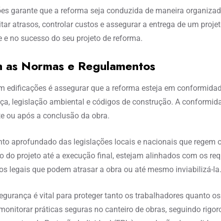
es garante que a reforma seja conduzida de maneira organizada
ar atrasos, controlar custos e assegurar a entrega de um proje
e e no sucesso do seu projeto de reforma.
m as Normas e Regulamentos
 edificações é assegurar que a reforma esteja em conformida
nça, legislação ambiental e códigos de construção. A conform
te ou após a conclusão da obra.
 aprofundado das legislações locais e nacionais que regem o s
do projeto até a execução final, estejam alinhados com os requ
os legais que podem atrasar a obra ou até mesmo inviabilizá-la
urança é vital para proteger tanto os trabalhadores quanto os 
monitorar práticas seguras no canteiro de obras, seguindo rigo