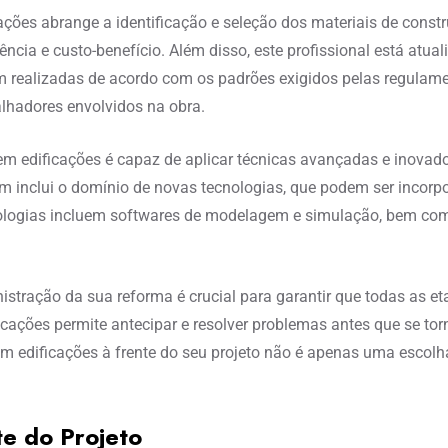
ações abrange a identificação e seleção dos materiais de cons
ncia e custo-benefício. Além disso, este profissional está atu
m realizadas de acordo com os padrões exigidos pelas regulame
alhadores envolvidos na obra.
em edificações é capaz de aplicar técnicas avançadas e inovad
inclui o domínio de novas tecnologias, que podem ser incorpor
ologias incluem softwares de modelagem e simulação, bem como 
istração da sua reforma é crucial para garantir que todas as e
ificações permite antecipar e resolver problemas antes que se to
 em edificações à frente do seu projeto não é apenas uma esco
te do Projeto