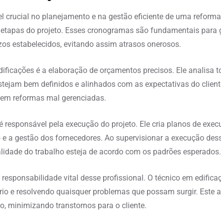
rucial no planejamento e na gestão eficiente de uma reforma. D
tapas do projeto. Esses cronogramas são fundamentais para ga
zos estabelecidos, evitando assim atrasos onerosos.
dificações é a elaboração de orçamentos precisos. Ele analisa t
stejam bem definidos e alinhados com as expectativas do client
 em reformas mal gerenciadas.
é responsável pela execução do projeto. Ele cria planos de ex
 e a gestão dos fornecedores. Ao supervisionar a execução dess
ualidade do trabalho esteja de acordo com os padrões esperados.
responsabilidade vital desse profissional. O técnico em edifi
rio e resolvendo quaisquer problemas que possam surgir. Est
o, minimizando transtornos para o cliente.