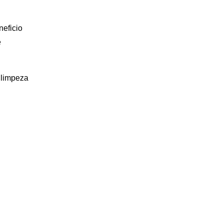
neficio
e
 limpeza