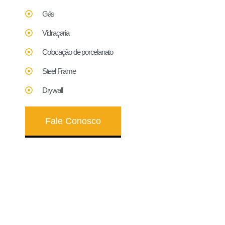
Gás
Vidraçaria
Colocação de porcelanato
Steel Frame
Drywall
Fale Conosco